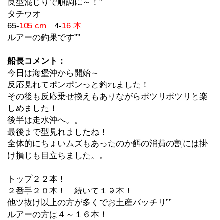
良型混じりで順調に～！”
タチウオ
65-
105 cm
4-
16 本
ルアーの釣果です””
船長コメント：
今日は海堡沖から開始～
反応見れてポンポンっと釣れました！
その後も反応乗せ換えもありながらポツリポツリと楽
しめました！
後半は走水沖へ。。
最後まで型見れましたね！
全体的にちょいムズもあったのか餌の消費の割には掛
け損じも目立ちました。。
トップ２２本！
２番手２０本！ 続いて１９本！
他ツ抜け以上の方が多くでお土産バッチリ””
ルアーの方は４～１６本！