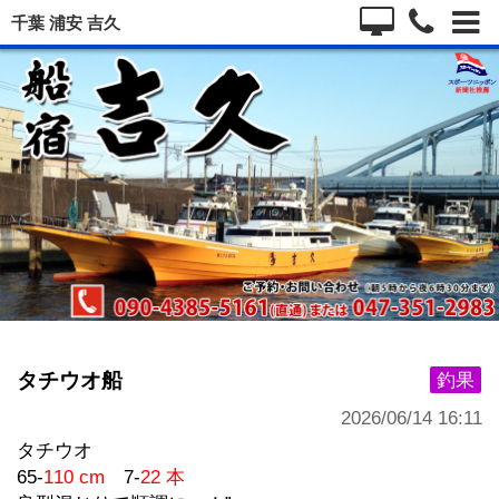
千葉 浦安 吉久
タチウオ船
釣果
2026/06/14 16:11
タチウオ
65-
110 cm
7-
22 本