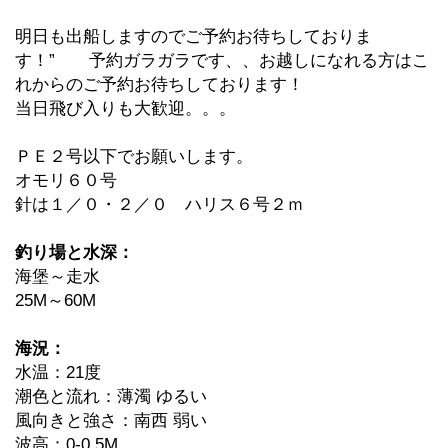
明日も出船しますのでご予約お待ちしておりま
す！” 予約ガラガラです、、お越しになれる方はこ
れからのご予約お待ちしております！
当日飛び入りも大歓迎。。。
ＰＥ２号以下でお願いします。
オモリ６０号
針は１／０・２／０ ハリス６号２ｍ
釣り場と水深：
海堡～走水
25M～60M
海況：
水温：21度
潮色と流れ：薄濁 ゆるい
風向きと強さ：南西 弱い
波高：0-0.5M