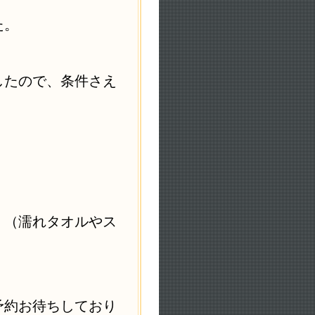
た。
したので、条件さえ
！
。（濡れタオルやス
予約お待ちしており