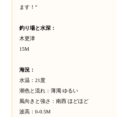
ます！”
釣り場と水深：
木更津
15M
海況：
水温：21度
潮色と流れ：薄濁 ゆるい
風向きと強さ：南西 ほどほど
波高：0-0.5M