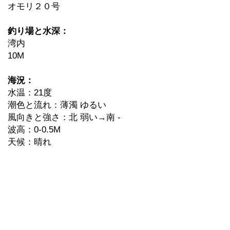
オモリ２０号
釣り場と水深：
湾内
10M
海況：
水温：21度
潮色と流れ：薄濁 ゆるい
風向きと強さ：北 弱い→南 -
波高：0-0.5M
天候：晴れ