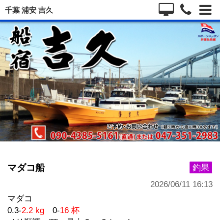
千葉 浦安 吉久
マダコ船
釣果
2026/06/11 16:13
マダコ
0.3-
2.2 kg
0-
16 杯