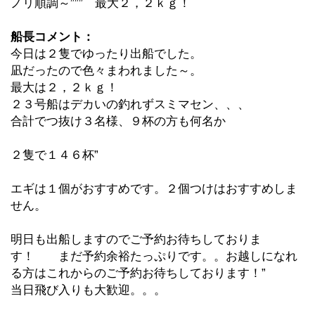
ノリ順調～””” 最大２，２ｋｇ！
船長コメント：
今日は２隻でゆったり出船でした。
凪だったので色々まわれました～。
最大は２，２ｋｇ！
２３号船はデカいの釣れずスミマセン、、、
合計でつ抜け３名様、９杯の方も何名か
２隻で１４６杯”
エギは１個がおすすめです。２個つけはおすすめしま
せん。
明日も出船しますのでご予約お待ちしておりま
す！ まだ予約余裕たっぷりです。。お越しになれ
る方はこれからのご予約お待ちしております！”
当日飛び入りも大歓迎。。。